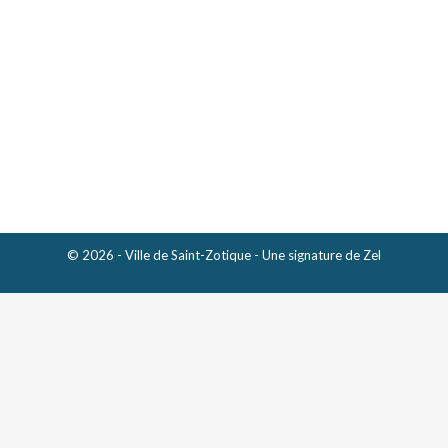
Avis public – Entrée en vigueur des
règlements numéros 609-3 et 744-9
Avis publics
Par
Archives St-Zotique
10 juillet 2025
Avis public – Entrée en vigueur des règlements
numéros 609-3 et 744-9
© 2026 - Ville de Saint-Zotique - Une signature de
Zel