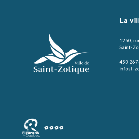
La vil
1250, ru
Saint-Zo
450 267
infost-z