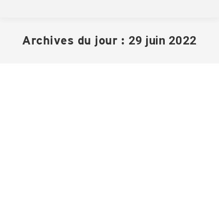
Archives du jour :
29 juin 2022
Avis public – Modification calendrier
séances 2022
Avis publics
Par
Archives St-Zotique
29 juin 2022