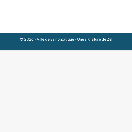
Avis public – Modification calendrier séances 2022
© 2026 - Ville de Saint-Zotique - Une signature de
Zel