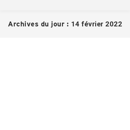
Archives du jour :
14 février 2022
Avis public – Vente pour défaut de
paiement de taxes
Avis publics
Par
Archives St-Zotique
14 février 2022