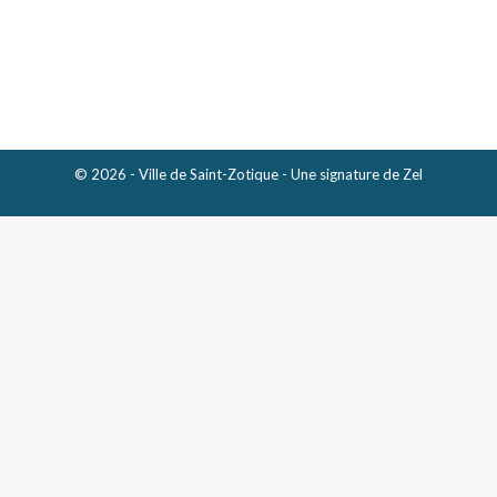
Avis public – Vente pour défaut de paiement de
taxes
© 2026 - Ville de Saint-Zotique - Une signature de
Zel