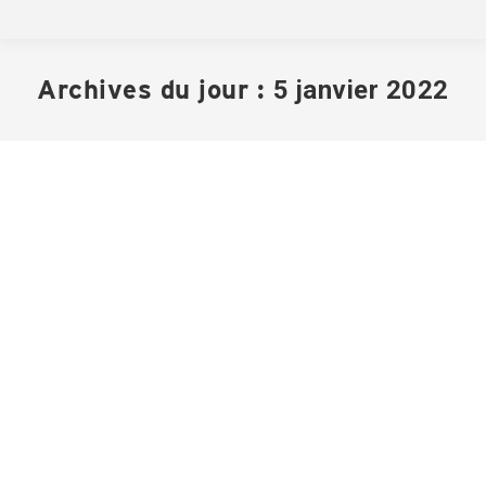
Archives du jour :
5 janvier 2022
Avis public – Adoption du Budget 2022
Avis publics
Par
Ville de St-Zotique
5 janvier 2022
Avis public – Adoption du Budget 2022