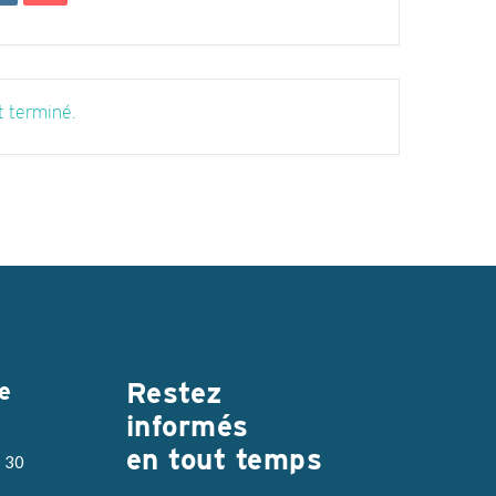
 terminé.
Restez
e
informés
en tout temps
h 30