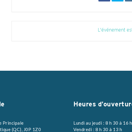
L'événement est
le
Heures d’ouvertur
e Principale
Lundi au jeudi : 8 h 30 à 16 
tique (QC), J0P 1Z0
Vendredi : 8 h 30 à 13 h