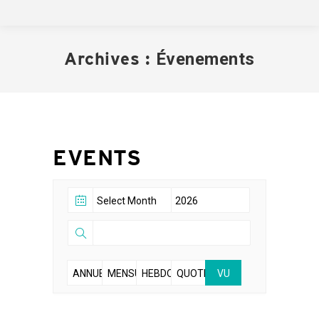
Archives :
Évenements
EVENTS
ANNUELLE
MENSUELLE
HEBDOMADAIRE
QUOTIDIENNE
VU
EN