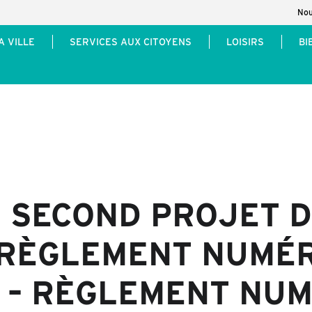
Nou
A VILLE
SERVICES AUX CITOYENS
LOISIRS
BI
 – SECOND PROJET 
 RÈGLEMENT NUMÉR
 – RÈGLEMENT NUM